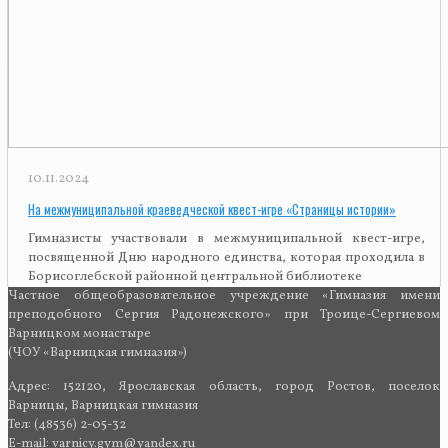
10.11.2024
На межмуниципальной краеведческой квест-игре «Страницы истории»
Гимназисты участвовали в межмуниципальной квест-игре,
посвященной Дню народного единства, которая проходила в
Борисоглебской районной центральной библиотеке
Частное общеобразовательное учреждение «Гимназия имени
преподобного Сергия Радонежского» при Троице-Сергиевом
Варницком монастыре
(ЧОУ «Варницкая гимназия»)
Адрес: 152120, Ярославская область, город Ростов, поселок
Варницы, Варницкая гимназия
Тел: (48536) 2-05-32
E-mail: varnicy.gym@yandex.ru