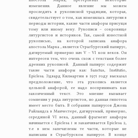
апостола Марка, претерпевал некоторые
изменения. Данное явление мы можем
проследить в рукописной традиции, которая,
свидетельствует о том, как изменялась литургия в
периоды истории, какие части анафоры присущи
тому или иному веку. Рукописи – сокровище
литургистов и историков. Так, самой известной
рукописью, на которой записана анафора
апостола Марка , является Страсбургский папирус,
датируемый примерно нач V – VI кон веков. Он
интересен тем, что очень схож с текстами более
древних рукописей. Данный папирус содержит
такие части анафоры как: Sanctus, Institutio,
Epiclesа. Эдвард Килмартин в 1971 году высказал
предположение, что эта рукопись является
цельной анафорой, ее надо воспринимать как
законченный текст. Это мнение вызывает
сомнения у ряда литургистов, но данная гипотеза
имеет место быть. В собрании папирусов Джона
Райландса в Манчестере, датируемый, примерно,
серединой VI века, данный фрагмент анафоры
начинается с Epiclesa 1 и заканчивается Epiclesa 2,
т.е в нем запечатлены те части, которые не
написаны в Страсбурском папирусе. В конце