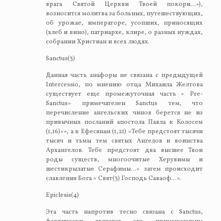
врага Святой Церкви Твоей покори…»),
возносится молитва за больных, путешествующих,
об урожае, императоре, усопших, приносящих
(хлеб и вино), патриархе, клире, о разных нуждах,
собрании Христиан и всех людях.
Sanctus(3)
Данная часть анафоры не связана с предыдущей
Intercessio, по мнению отца Михаила Желтова
существует еще промежуточная часть « Pre-
Sanctus» примечателен Sanctus тем, что
перечисление ангельских чинов берется не из
привычных посланий апостола Павла к Колосем
(1,16)»», а к Ефесянам (1,21) «Тебе предстоят тысячи
тысяч и тьмы тем святых Ангелов и воинства
Архангелов. Тебе предстоят два высшее Твои
роды существ, многоочитые Херувимы и
шестикрылатые Серафимы…» затем происходит
славления Бога « Свят(3) Господь Саваоф…».
Epiclesis(4)
Эта часть напротив тесно связана с Sanctus,