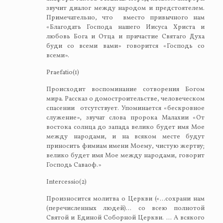
звучит диалог между народом и предстоятелем.
Примечательно, что вместо привычного нам
«Благодать Господа нашего Иисуса Христа и
любовь Бога и Отца и причастие Святаго Духа
буди со всеми вами» говорится «Господь со
всеми».
Praefatio(1)
Происходит воспоминание сотворения Богом
мира. Рассказ о домостроительстве, человеческом
спасении отсутствует. Упоминается «бескровное
служение», звучат слова пророка Малахии «От
востока солнца до запада велико будет имя Мое
между народами, и на всяком месте будут
приносить фимиам имени Моему, чистую жертву;
велико будет имя Мое между народами, говорит
Господь Саваоф.»
Intercessio(2)
Произносится молитва о Церкви («…сохрани нам
(перечисленных людей)… со всею полнотой
Святой и Единой Соборной Церкви. … А всякого