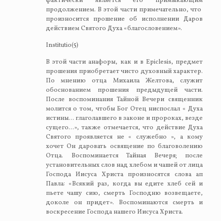
фактически является его примыкающим
продолжением. В этой части примечательно, что
произносится прошение об исполнении Даров
действием Святого Духа «благословением».
Institutio(5)
В этой части анафоры, как и в Epiclesis, предмет
прошения приобретает чисто духовный характер.
По мнению отца Михаила Желтова, служит
обоснованием прошения предыдущей части.
После воспоминания Тайной Вечери священник
молится о том, чтобы Бог Отец ниспослал « Духа
истины… глаголавшего в законе и пророках, везде
сущего…», также отмечается, что действие Духа
Святого проявляется не « служебно », а кому
хочет Он даровать освящение по благоволению
Отца. Воспоминается Тайная Вечеря; после
установительных слов над хлебом и чашей от лица
Господа Иисуса Христа произносятся слова ап
Павла: «Всякий раз, когда вы едите хлеб сей и
пьете чашу сию, смерть Господню возвещаете,
доколе он придет». Воспоминаются смерть и
воскресение Господа нашего Иисуса Христа.