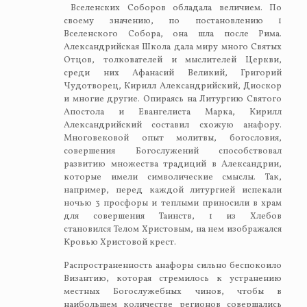
Вселенских Соборов обладала величием. По
своему значению, по постановлению 1
Вселенского Собора, она шла после Рима.
Александрийская Школа дала миру много Святых
Отцов, толкователей и мыслителей Церкви,
среди них Афанасий Великий, Григорий
Чудотворец, Кирилл Александрийский, Диоскор
и многие другие. Опираясь на Литургию Святого
Апостола и Евангелиста Марка, Кирилл
Александрийский составил схожую анафору.
Многовековой опыт молитвы, богословия,
совершения Богослужений способствовал
развитию множества традиций в Александрии,
которые имели символические смыслы. Так,
например, перед каждой литургией испекали
ночью 3 просфоры и теплыми приносили в храм
для совершения Таинств, 1 из Хлебов
становился Телом Христовым, на нем изображался
Кровью Христовой крест.
Распространенность анафоры сильно беспокоило
Византию, которая стремилось к устранению
местных Богослужебных чинов, чтобы в
наибольшем количестве регионов совершались