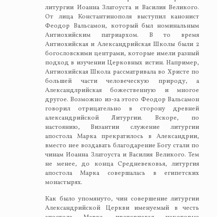
литургии Иоанна Златоуста и Василия Великого.
От лица Константинополя выступил канонист
Феодор Вальсамон, который был номинальным
Антиохийским патриархом. В то время
Антиохийская и Александрийская Школы были 2
богословскими центрами, которые имели разный
подход в изучении Церковных истин. Например,
Антиохийская Школа рассматривала во Христе по
большей части человеческую природу, а
Александлрийская божественную и многое
другое. Возможно из-за этого Феодор Вальсамон
говорил отрицательно в сторону древней
александрийской Литургии. Вскоре, по
настоянию, Византии служение литургии
апостола Марка прекратилось в Александрии,
вместо нее воздавать благодарение Богу стали по
чинам Иоанна Златоуста и Василия Великого. Тем
не менее, до конца Средневековья, литургия
апостола Марка совершалась в египетских
монастырях.
Как было упомянуто, чин совершение литургии
Александрийской Церкви именуемый в честь