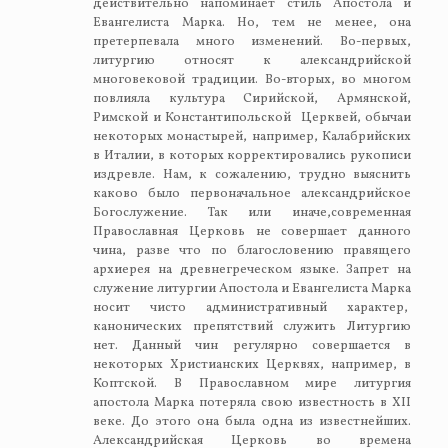
действительно напоминает стиль Апостола и
Евангелиста Марка. Но, тем не менее, она
претерпевала много изменений. Во-первых,
литургию относят к александрийской
многовековой традиции. Во-вторых, во многом
повлияла культура Сирийской, Армянской,
Римской и Константипольской Церквей, обычаи
некоторых монастырей, например, Калабрийских
в Италии, в которых корректировались рукописи
издревле. Нам, к сожалению, трудно выяснить
каково было первоначальное александрийское
Богослужение. Так или иначе,современная
Православная Церковь не совершает данного
чина, разве что по благословению правящего
архиерея на древнегреческом языке. Запрет на
служение литургии Апостола и Евангелиста Марка
носит чисто административный характер,
канонических препятствий служить Литургию
нет. Данный чин регулярно совершается в
некоторых Христианских Церквях, например, в
Коптской. В Православном мире литургия
апостола Марка потеряла свою известность в XII
веке. До этого она была одна из известнейших.
Александрийская Церковь во времена