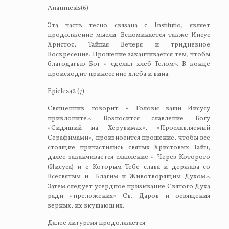
Anamnesis(6)
Эта часть тесно связана с Institutio, являет
продолжение мысли. Вспоминается также Иисус
Христос, Тайная Вечеря и тридневное
Воскресение. Прошение заканчивается тем, чтобы
благодатью Бог « сделал хлеб Телом». В конце
происходит принесение хлеба и вина.
Epiclesa2 (7)
Священник говорит: « Головы ваши Иисусу
приклоните». Возносится славление Богу
«Сидящий на Херувимах», «Прославляемый
Серафимами», произносится прошение, чтобы все
стоящие причастились святых Христовых Тайн,
далее заканчивается славление « Через Которого
(Иисуса) и с Которым Тебе слава и держава со
Всесвятым и Благим и Животворящим Духом».
Затем следует усердное призывание Святого Духа
ради «преложения» Св. Даров и освящения
верных, их вкушающих.
Далее литургия продолжается