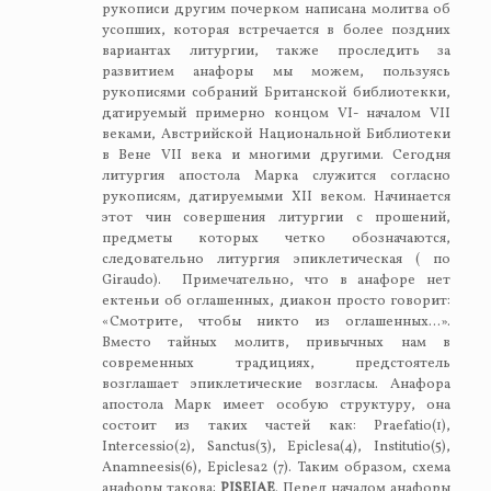
рукописи другим почерком написана молитва об
усопших, которая встречается в более поздних
вариантах литургии, также проследить за
развитием анафоры мы можем, пользуясь
рукописями собраний Британской библиотекки,
датируемый примерно концом VI- началом VII
веками, Австрийской Национальной Библиотеки
в Вене VII века и многими другими. Сегодня
литургия апостола Марка служится согласно
рукописям, датируемыми XII веком. Начинается
этот чин совершения литургии с прошений,
предметы которых четко обозначаются,
следовательно литургия эпиклетическая ( по
Giraudo). Примечательно, что в анафоре нет
ектеньи об оглашенных, диакон просто говорит:
«Смотрите, чтобы никто из оглашенных…».
Вместо тайных молитв, привычных нам в
современных традициях, предстоятель
возглашает эпиклетические возгласы. Анафора
апостола Марк имеет особую структуру, она
состоит из таких частей как: Praefatio(1),
Intercessio(2), Sanctus(3), Epiclesa(4), Institutio(5),
Anamneesis(6), Epiclesa2 (7). Таким образом, схема
анафоры такова:
PISEIAE
. Перед началом анафоры