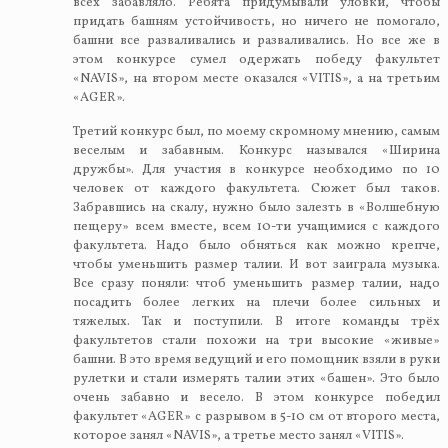
всех забавляло. Ребята придумывали уловки, чтобы
придать башням устойчивость, но ничего не помогало,
башни все разваливались и разваливались. Но все же в
этом конкурсе сумел одержать победу факультет
«NAVIS», на втором месте оказался «VITIS», а на третьим
«AGER».
Третий конкурс был, по моему скромному мнению, самым
веселым и забавным. Конкурс назывался «Ширина
дружбы». Для участия в конкурсе необходимо по 10
человек от каждого факультета. Сюжет был таков.
Забравшись на скалу, нужно было залезть в «Волшебную
пещеру» всем вместе, всем 10-ти учащимися с каждого
факультета. Надо было обняться как можно крепче,
чтобы уменьшить размер талии. И вот заиграла музыка.
Все сразу поняли: чтоб уменьшить размер талии, надо
посадить более легких на плечи более сильных и
тяжелых. Так и поступили. В итоге команды трёх
факультетов стали похожи на три высокие «живые»
башни. В это время ведущий и его помощник взяли в руки
рулетки и стали измерять талии этих «башен». Это было
очень забавно и весело. В этом конкурсе победил
факультет «AGER» с разрывом в 5-10 см от второго места,
которое занял «NAVIS», а третье место занял «VITIS».