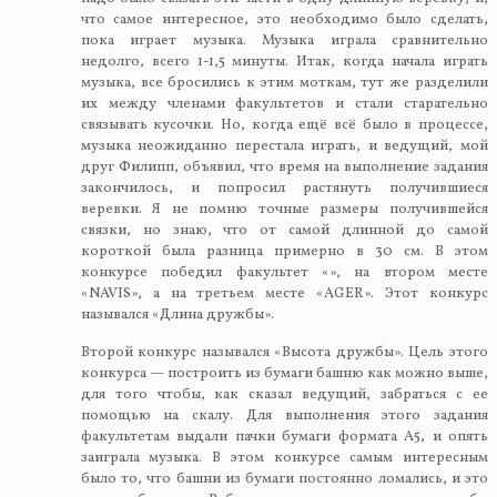
что самое интересное, это необходимо было сделать,
пока играет музыка. Музыка играла сравнительно
недолго, всего 1-1,5 минуты. Итак, когда начала играть
музыка, все бросились к этим моткам, тут же разделили
их между членами факультетов и стали старательно
связывать кусочки. Но, когда ещё всё было в процессе,
музыка неожиданно перестала играть, и ведущий, мой
друг Филипп, объявил, что время на выполнение задания
закончилось, и попросил растянуть получившиеся
веревки. Я не помню точные размеры получившейся
связки, но знаю, что от самой длинной до самой
короткой была разница примерно в 30 см. В этом
конкурсе победил факультет «», на втором месте
«NAVIS», а на третьем месте «AGER». Этот конкурс
назывался «Длина дружбы».
Второй конкурс назывался «Высота дружбы». Цель этого
конкурса — построить из бумаги башню как можно выше,
для того чтобы, как сказал ведущий, забраться с ее
помощью на скалу. Для выполнения этого задания
факультетам выдали пачки бумаги формата А5, и опять
заиграла музыка. В этом конкурсе самым интересным
было то, что башни из бумаги постоянно ломались, и это