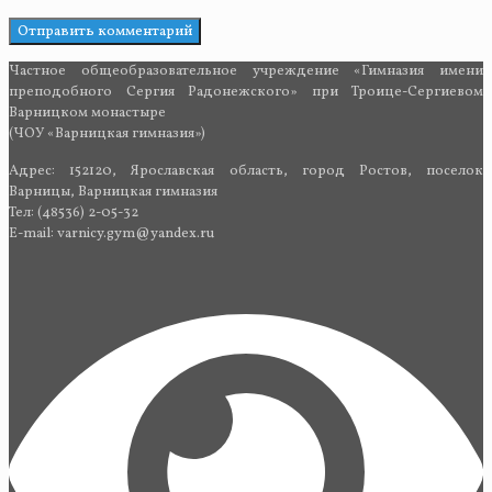
Частное общеобразовательное учреждение «Гимназия имени
преподобного Сергия Радонежского» при Троице-Сергиевом
Варницком монастыре
(ЧОУ «Варницкая гимназия»)
Адрес: 152120, Ярославская область, город Ростов, поселок
Варницы, Варницкая гимназия
Тел: (48536) 2-05-32
E-mail: varnicy.gym@yandex.ru