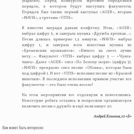
(караоке). Перед конкурсом жребием определялся
порядок, в котором будут выступать факультеты.
Порядок был таким: первый выступал «AGER», вторым
«NAVIS», а третьим «VITIS».
В качестве награды давали конфетку. Итак, «AGER»
выбрал цифру 6, и заиграла музыка «Дружба крепкая…».
Песня длилась примерно 1,5 минуты. «NAVIS» выбрал
цифру 1, и заиграла всем известная музыка из
«Бременских музыкантов» «Ничего на свете лучше
нету…». Факультет «VITIS» выбрал цифру 5 — «Чунга-
чанга». Далее «AGER» спел «По Белому морю» (цифра 3).
«NAVIS» прекрасно спел песню «Облака», которая была
под цифрой 1. И вот «VITIS» исполнил песню из «Красной
шапочки». В последнем исполнении приняли участие все
факультеты — это было очень весело!
На этом мероприятии все отдохнули и повеселились.
Некоторые ребята остались и попросили организаторов
включить песни о дружбе и ещё пели минут 20.
Андрей Кононов, 10 «Б»
Вам может быть интересно: