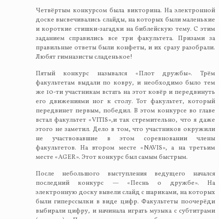
Четвёртым конкурсом была викторина. На электронной
доске высвечивались слайды, на которых были маленькие
и короткие стишки-загадки на библейскую тему. С этим
заданием справились все три факультета. Призами за
правильные ответы были конфеты, и их сразу разобрали.
Любят гимназисты сладенькое!
Пятый конкурс назывался «Плот дружбы». Трём
факультетам выдали по ковру, и необходимо было тем
же 10-ти участникам встать на этот ковёр и передвинуть
его движениями ног к столу. Тот факультет, который
передвинет первым, победил. В этом конкурсе во главе
встал факультет «VITIS»,и так стремительно, что я даже
этого не заметил. Дело в том, что участников окружили
не участвовавшие в этом соревновании члены
факультетов. На втором месте «NAVIS», а на третьим
месте «AGER». Этот конкурс был самым быстрым.
После небольшого выступления ведущего начался
последний конкурс — «Песнь о дружбе». На
электронную доску вывели слайд с шариками, на которых
были гиперссылки в виде цифр. Факультеты поочерёди
выбирали цифру, и начинала играть музыка с субтитрами