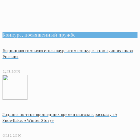
Конкурс, посвященный дружбе
Варницкая гимназия стала лауреатом конкурса «100 лучших школ
России»
27.11.2019
Задания по теме прошедших времен глагола к рассказу «A
Snowflake: A Winter Story»
01.12.2019