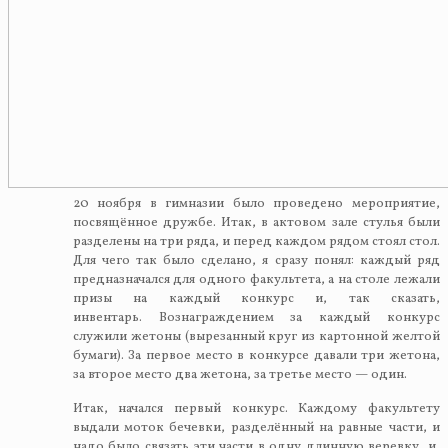
20 ноября в гимназии было проведено мероприятие,
посвящённое дружбе. Итак, в актовом зале стулья были
разделены на три ряда, и перед каждом рядом стоял стол.
Для чего так было сделано, я сразу понял: каждый ряд
предназначался для одного факультета, а на столе лежали
призы на каждый конкурс и, так сказать,
инвентарь. Вознаграждением за каждый конкурс
служили жетоны (вырезанный круг из картонной желтой
бумаги). За первое место в конкурсе давали три жетона,
за второе место два жетона, за третье место — один.
Итак, начался первый конкурс. Каждому факультету
выдали моток бечевки, разделённый на равные части, и
надо было связать эти части в одну длинную веревку, и,