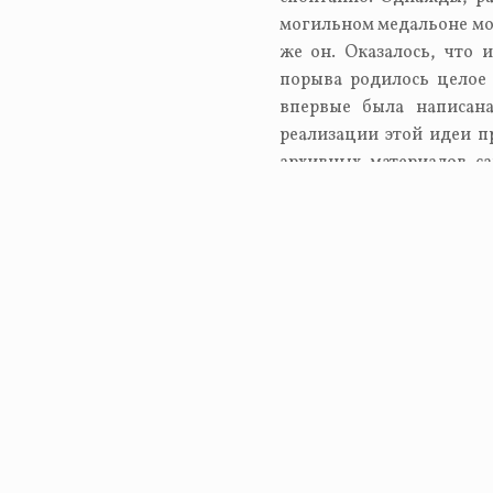
могильном медальоне мол
же он. Оказалось, что 
порыва родилось целое 
впервые была написан
Нашли ошибку в тексте? Выделите ее мышкой! И н
реализации этой идеи п
архивных материалов с
номерам, поиск потомко
окончена! В моих план
материалом, который уда
если выяснится, что о
предпринять попытку кан
участвую во всероссийс
этап, скоро предстои
публикации в научны
дополнительных материа
Савелий
Лодыгин, ученик 11А