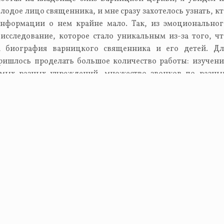
одое лицо священника, и мне сразу захотелось узнать, кт
информации о нем крайне мало. Так, из эмоциональног
исследование, которое стало уникальным из-за того, чт
а биография варницкого священника и его детей. Дл
ажмите: Ctrl + Enter
ришлось проделать большое количество работы: изучени
амых разных учреждений, множество звонков по разны
в отца Александра и много чего ещё. Но работа ещё н
ах разработать и выпустить небольшую брошюру с те
лось собрать. Непонятны и обстоятельства его смерти. Вед
тец Александр был расстрелян в ходе революции, можн
онизировать его в лике новомучеников. С этой работой 
ком конкурсе «Отечество». За плечами уже муниципальны
т региональный уровень испытаний. Уже есть первы
х журналах. Сейчас проводится работа по поиск
лов.
 класса