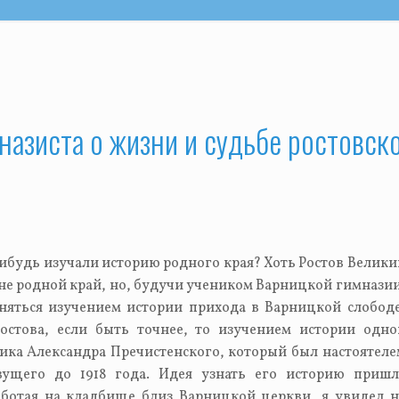
ь публикаций
Главная
Август 2026
Публикации
т
Ср
Чт
Пт
Сб
Вс
Ваша помощь
1
2
назиста о жизни и судьбе ростовск
5
6
7
8
9
Контакты
12
13
14
15
16
Справочник «Лица Варницкой гимн
8
19
20
21
22
23
Карта сайта
5
26
27
28
29
30
Сергиевский фестиваль
ибудь изучали историю родного края? Хоть Ростов Велики
 не родной край, но, будучи учеником Варницкой гимназии
Сведения об образовательной орг
няться изучением истории прихода в Варницкой слободе
Ростова, если быть точнее, то изучением истории одно
ика Александра Пречистенского, который был настоятеле
вущего до 1918 года. Идея узнать его историю пришл
ботая на кладбище близ Варницкой церкви, я увидел н