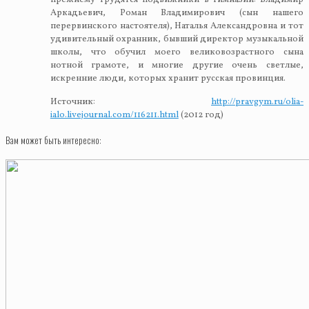
прежнему трудятся подвижники в гимназии: Владимир
Аркадьевич, Роман Владимирович (сын нашего
перервинского настоятеля), Наталья Александровна и тот
удивительный охранник, бывший директор музыкальной
школы, что обучил моего великовозрастного сына
нотной грамоте, и многие другие очень светлые,
искренние люди, которых хранит русская провинция.
Источник:
http://pravgym.ru/olia-
ialo.livejournal.com/116211.html
(2012 год)
Вам может быть интересно: