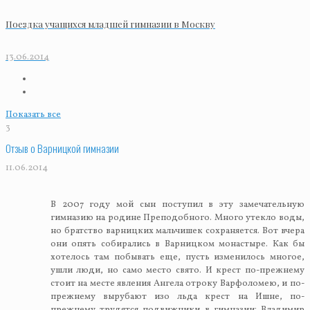
Поездка учащихся младшей гимназии в Москву
13.06.2014
Показать все
3
Отзыв о Варницкой гимназии
11.06.2014
В 2007 году мой сын поступил в эту замечательную
гимназию на родине Преподобного. Много утекло воды,
но братство варницких мальчишек сохраняется. Вот вчера
они опять собирались в Варницком монастыре. Как бы
хотелось там побывать еще, пусть изменилось многое,
ушли люди, но само место свято. И крест по-прежнему
стоит на месте явления Ангела отроку Варфоломею, и по-
прежнему вырубают изо льда крест на Ишне, по-