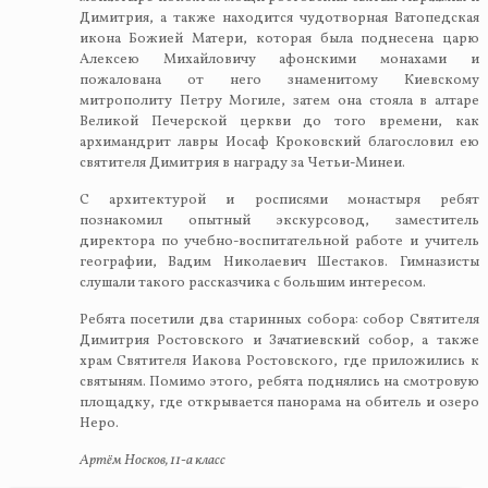
Димитрия, а также находится чудотворная Ватопедская
икона Божией Матери, которая была поднесена царю
Алексею Михайловичу афонскими монахами и
пожалована от него знаменитому Киевскому
митрополиту Петру Могиле, затем она стояла в алтаре
Великой Печерской церкви до того времени, как
архимандрит лавры Иосаф Кроковский благословил ею
святителя Димитрия в награду за Четьи-Минеи.
С архитектурой и росписями монастыря ребят
познакомил опытный экскурсовод, заместитель
директора по учебно-воспитательной работе и учитель
географии, Вадим Николаевич Шестаков. Гимназисты
слушали такого рассказчика с большим интересом.
Ребята посетили два старинных собора: собор Святителя
Димитрия Ростовского и Зачатиевский собор, а также
храм Святителя Иакова Ростовского, где приложились к
святыням. Помимо этого, ребята поднялись на смотровую
площадку, где открывается панорама на обитель и озеро
Неро.
Артём Носков, 11-а класс