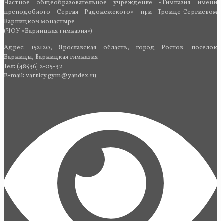
Частное общеобразовательное учреждение «Гимназия имени
преподобного Сергия Радонежского» при Троице-Сергиевом
Варницком монастыре
(ЧОУ «Варницкая гимназия»)
Адрес: 152120, Ярославская область, город Ростов, поселок
Варницы, Варницкая гимназия
Тел: (48536) 2-05-32
E-mail: varnicy.gym@yandex.ru