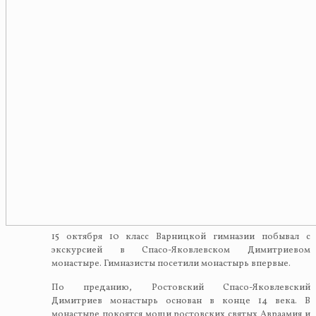
15 октября 10 класс Варницкой гимназии побывал с
экскурсией в Спасо-Яковлевском Димитриевом
монастыре. Гимназисты посетили монастырь впервые.
По преданию, Ростовский Спасо-Яковлевский
Димитриев монастырь основан в конце 14 века. В
монастыре покоятся мощи ростовских святых Авраамия и