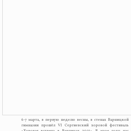
6-7 марта, в первую неделю весны, в стенах Варницкой
гимназии прошёл VI Сергиевский хоровой фестиваль
«Хоровая встреча в Варницах 2021». В этом году нас