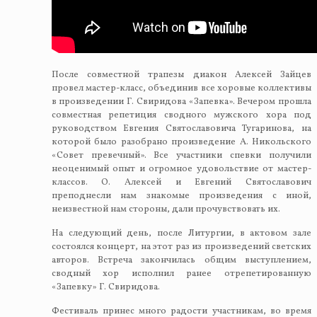
После совместной трапезы диакон Алексей Зайцев
провел мастер-класс, объединив все хоровые коллективы
в произведении Г. Свиридова «Запевка». Вечером прошла
совместная репетиция сводного мужского хора под
руководством Евгения Святославовича Тугаринова, на
которой было разобрано произведение А. Никольского
«Совет превечный». Все участники спевки получили
неоценимый опыт и огромное удовольствие от мастер-
классов. О. Алексей и Евгений Святославович
преподнесли нам знакомые произведения с иной,
неизвестной нам стороны, дали прочувствовать их.
На следующий день, после Литургии, в актовом зале
состоялся концерт, на этот раз из произведений светских
авторов. Встреча закончилась общим выступлением,
сводный хор исполнил ранее отрепетированную
«Запевку» Г. Свиридова.
Фестиваль принес много радости участникам, во время