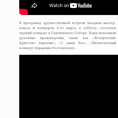
В программу дружественной встречи входили мастер-
классы и концерты. 6-го марта, в субботу, состоялся
первый концерт в Сергиевском Соборе. Хоры исполняли
духовные произведения, такие как «Воскресение
Христово видевше», «С нами Бог», «Пятиголосный
концерт Авраамию Ростовскому».