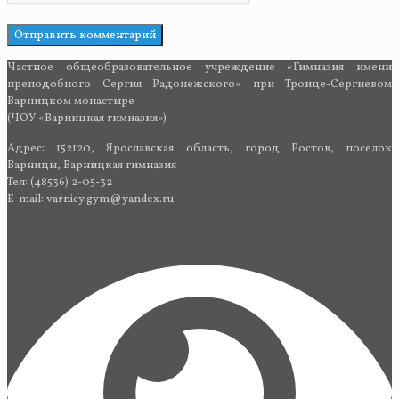
Частное общеобразовательное учреждение «Гимназия имени
преподобного Сергия Радонежского» при Троице-Сергиевом
Варницком монастыре
(ЧОУ «Варницкая гимназия»)
Адрес: 152120, Ярославская область, город Ростов, поселок
Варницы, Варницкая гимназия
Тел: (48536) 2-05-32
E-mail: varnicy.gym@yandex.ru