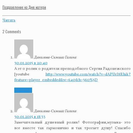
Поздравление ко Дню матери
Читать
2 Comments
Данилова-Симшаг Галина
:
30.01.2015 в 20:40
А эт о ролик о родителя преподобного Сергия Радонежского
[youtube
http://www.youtube.com/watch?v=dAPUrI8Rhik?
feature=player_embedded&w=640&h=360%5D
Ответить
Данилова-Симшаг Галина
:
30.01.2015 в 18:33
Замечательный душевный ролик! Фотографии,музыка- это
все вместе так гармонично и так трогает душу! Спасибо