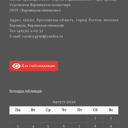
Сергиевом Варницком монастыре
(ЧОУ «Варницкая гимназия»)
Адрес: 152120, Ярославская область, город Ростов, поселок
Варницы, Варницкая гимназия
Тел: (48536) 2-05-32
E-mail: varnicy.gym@yandex.ru
Для слабовидящих
Календарь публикаций
Август 2026
Пн
Вт
Ср
Чт
Пт
Сб
Вс
1
2
3
4
5
6
7
8
9