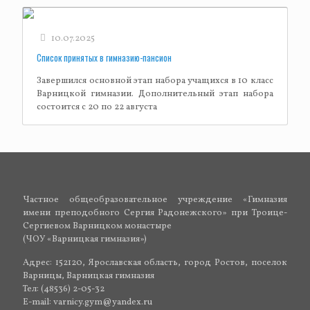
10.07.2025
Список принятых в гимназию-пансион
Завершился основной этап набора учащихся в 10 класс
Варницкой гимназии. Дополнительный этап набора
состоится с 20 по 22 августа
Частное общеобразовательное учреждение «Гимназия
имени преподобного Сергия Радонежского» при Троице-
Сергиевом Варницком монастыре
(ЧОУ «Варницкая гимназия»)
Адрес: 152120, Ярославская область, город Ростов, поселок
Варницы, Варницкая гимназия
Тел: (48536) 2-05-32
E-mail: varnicy.gym@yandex.ru