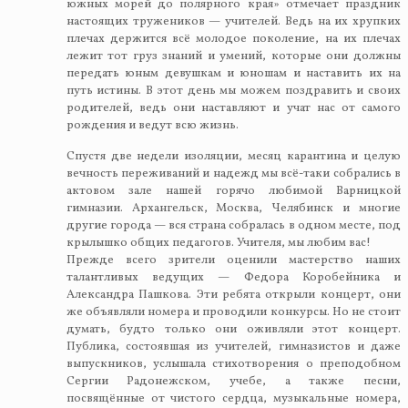
южных морей до полярного края» отмечает праздник
настоящих тружеников — учителей. Ведь на их хрупких
плечах держится всё молодое поколение, на их плечах
лежит тот груз знаний и умений, которые они должны
передать юным девушкам и юношам и наставить их на
путь истины. В этот день мы можем поздравить и своих
родителей, ведь они наставляют и учат нас от самого
рождения и ведут всю жизнь.
Спустя две недели изоляции, месяц карантина и целую
вечность переживаний и надежд мы всё-таки собрались в
актовом зале нашей горячо любимой Варницкой
гимназии. Архангельск, Москва, Челябинск и многие
другие города — вся страна собралась в одном месте, под
крылышко общих педагогов. Учителя, мы любим вас!
Прежде всего зрители оценили мастерство наших
талантливых ведущих — Федора Коробейника и
Александра Пашкова. Эти ребята открыли концерт, они
же объявляли номера и проводили конкурсы. Но не стоит
думать, будто только они оживляли этот концерт.
Публика, состоявшая из учителей, гимназистов и даже
выпускников, услышала стихотворения о преподобном
Сергии Радонежском, учебе, а также песни,
посвящённые от чистого сердца, музыкальные номера,