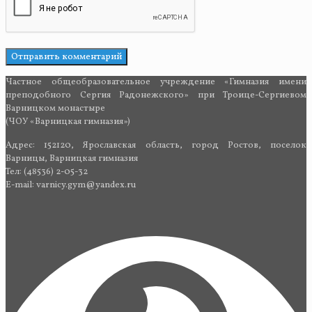
Частное общеобразовательное учреждение «Гимназия имени
преподобного Сергия Радонежского» при Троице-Сергиевом
Варницком монастыре
(ЧОУ «Варницкая гимназия»)
Адрес: 152120, Ярославская область, город Ростов, поселок
Варницы, Варницкая гимназия
Тел: (48536) 2-05-32
E-mail: varnicy.gym@yandex.ru