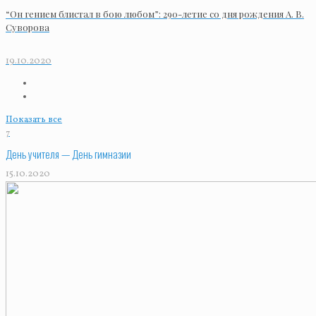
“Он гением блистал в бою любом”: 290-летие со дня рождения А. В.
Суворова
19.10.2020
Показать все
7
День учителя — День гимназии
15.10.2020