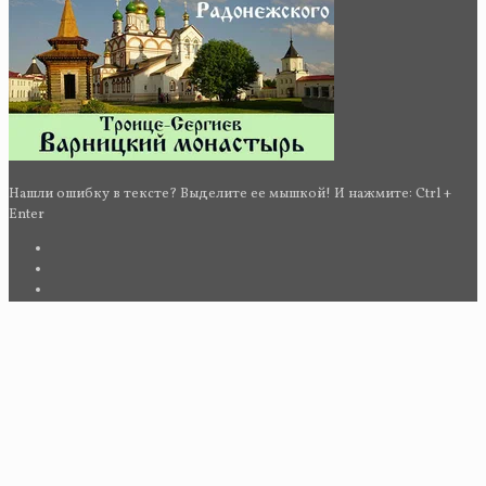
Нашли ошибку в тексте? Выделите ее мышкой! И нажмите: Ctrl +
Enter