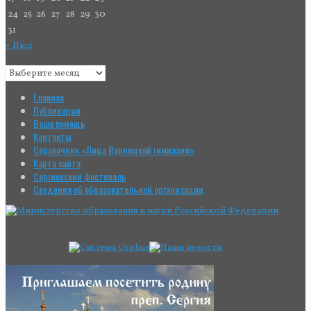
24
25
26
27
28
29
30
31
« Июл
Главная
Публикации
Ваша помощь
Контакты
Справочник «Лица Варницкой гимназии»
Карта сайта
Сергиевский фестиваль
Сведения об образовательной организации