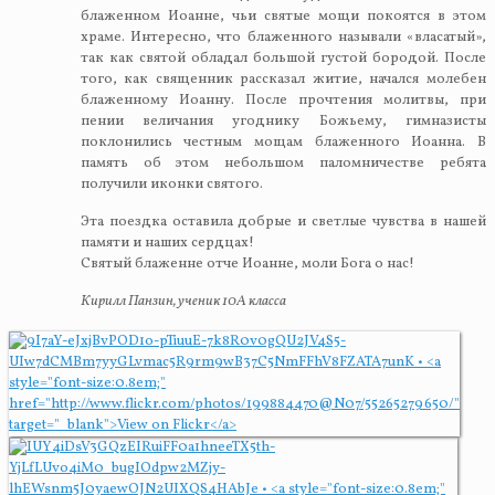
блаженном Иоанне, чьи святые мощи покоятся в этом
храме. Интересно, что блаженного называли «власатый»,
так как святой обладал большой густой бородой. После
того, как священник рассказал житие, начался молебен
блаженному Иоанну. После прочтения молитвы, при
пении величания угоднику Божьему, гимназисты
поклонились честным мощам блаженного Иоанна. В
память об этом небольшом паломничестве ребята
получили иконки святого.
Эта поездка оставила добрые и светлые чувства в нашей
памяти и наших сердцах!
Святый блаженне отче Иоанне, моли Бога о нас!
Кирилл Панзин, ученик 10А класса