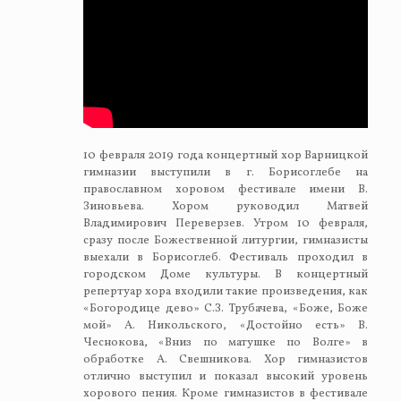
10 февраля 2019 года концертный хор Варницкой
гимназии выступили в г. Борисоглебе на
православном хоровом фестивале имени В.
Зиновьева. Хором руководил Матвей
Владимирович Переверзев. Утром 10 февраля,
сразу после Божественной литургии, гимназисты
выехали в Борисоглеб. Фестиваль проходил в
городском Доме культуры. В концертный
репертуар хора входили такие произведения, как
«Богородице дево» С.З. Трубачева, «Боже, Боже
мой» А. Никольского, «Достойно есть» В.
Чеснокова, «Вниз по матушке по Волге» в
обработке А. Свешникова. Хор гимназистов
отлично выступил и показал высокий уровень
хорового пения. Кроме гимназистов в фестивале