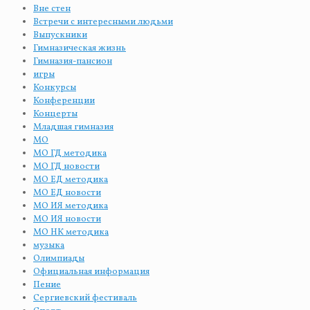
Вне стен
Встречи с интересными людьми
Выпускники
Гимназическая жизнь
Гимназия-пансион
игры
Конкурсы
Конференции
Концерты
Младшая гимназия
МО
МО ГД методика
МО ГД новости
МО ЕД методика
МО ЕД новости
МО ИЯ методика
МО ИЯ новости
МО НК методика
музыка
Олимпиады
Официальная информация
Пение
Сергиевский фестиваль