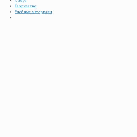
Спорт
Творчество
Учебные материалы
All
абитуриенту
богослужение
видео
встречи
галерея
Гимназия-пансион
дискуссия
Дневник гимназиста
досуг
ЕГЭ
интеллектуальные игры
исследования
конкурсы
концерты
Младшая гимназия
Монастырь
награды
олимпиады