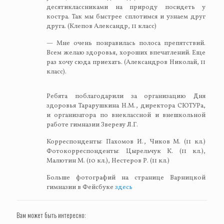
десятиклассниками на природу посидеть у
костра. Так мы быстрее сплотимся и узнаем друг
друга. (Клепов Александр, 11 класс)
— Мне очень понравилась полоса препятствий.
Всем желаю здоровья, хороших впечатлений. Еще
раз хочу сюда приехать. (Александров Николай, 11
класс).
Ребята поблагодарили за организацию Дня
здоровья Тарарушкина Н.М., директора СЮТУРа,
и организатора по внеклассной и внешкольной
работе гимназии Звереву Л.Г.
Корреспонденты: Пахомов И., Чиков М. (11 кл.)
Фотокорреспонденты: Цырельчук К. (11 кл.),
Малютин М. (10 кл.), Нестеров Р. (11 кл.)
Больше фотографий на странице Варницкой
гимназии в Фейсбуке
здесь
Вам может быть интересно: