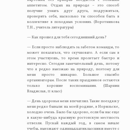
картошка без приправ поедается с большим
аппетитом. Отдых на природе – это способ
получше узнать друг друга, подружиться,
проверить себя, насколько ты способен быть в
коллективе в походных условиях. (Воротникова
Т.Н., учитель литературы)
— Как прошел для тебя сегодняшний день?
— Если просто наблюдать за забегом команды, то
может показаться, что скучновато. А если сам в
этом участвуешь, то время пролетает быстро и
интересно. Сегодня замечательный день, потому
что я редко выезжаю на природу, поэтому для
меня просто шикарно. Большое спасибо
организаторам. После таких праздников остаются
только хорошие воспоминания. (Шарнин
Владислав, 11 класс)
— День здоровья меня впечатлил. Такие поездки у
меня редко бывали: на моей родине, в Норильске,
холодно очень. Было бы здорово, если бы нас еще
в какую-нибудь красивую ростовскую местность
отвезли. Пускай каждый год, в самом начале
учебы, выезжают одиннадцатиклассники вместе с