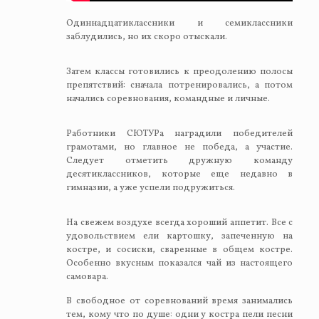
Одиннадцатиклассники и семиклассники
заблудились, но их скоро отыскали.
Затем классы готовились к преодолению полосы
препятствий: сначала потренировались, а потом
начались соревнования, командные и личные.
Работники СЮТУРа наградили победителей
грамотами, но главное не победа, а участие.
Следует отметить дружную команду
десятиклассников, которые еще недавно в
гимназии, а уже успели подружиться.
На свежем воздухе всегда хороший аппетит. Все с
удовольствием ели картошку, запеченную на
костре, и сосиски, сваренные в общем костре.
Особенно вкусным показался чай из настоящего
самовара.
В свободное от соревнований время занимались
тем, кому что по душе: одни у костра пели песни