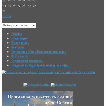
17
18
19
20
21
22
23
24
25
26
27
28
29
30
31
« Июл
Главная
Публикации
Ваша помощь
Контакты
Справочник «Лица Варницкой гимназии»
Карта сайта
Сергиевский фестиваль
Сведения об образовательной организации